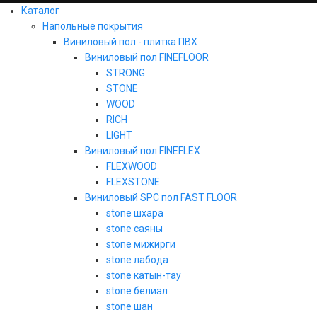
Каталог
Напольные покрытия
Виниловый пол - плитка ПВХ
Виниловый пол FINEFLOOR
STRONG
STONE
WOOD
RICH
LIGHT
Виниловый пол FINEFLEX
FLEXWOOD
FLEXSTONE
Виниловый SPC пол FAST FLOOR
stone шхара
stone саяны
stone мижирги
stone лабода
stone катын-тау
stone белиал
stone шан