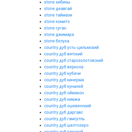
stone хибины
stone деавгай
stone таймази
stone комито
stone суган
stone джимара
stone белуха
country дуб усть-цильмский
country дуб вятский
country дуб старозолотовский
country дуб веркола
country дуб кубачи
country дуб кинерма
country дуб куналей
country дуб оймякон
country дуб кимжа
country дуб ошевенский
country дуб даргавс
country дуб гамсутль
country дуб шелтозеро
country дуб парский