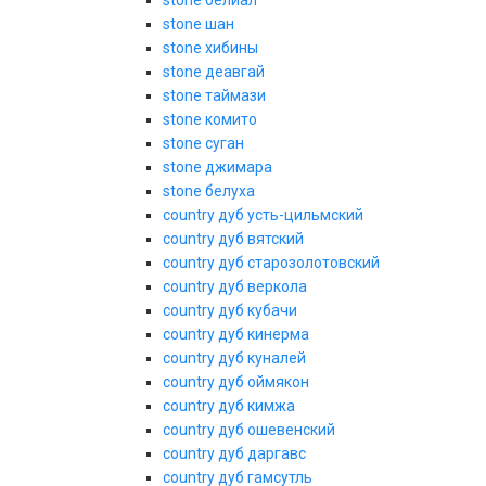
stone белиал
stone шан
stone хибины
stone деавгай
stone таймази
stone комито
stone суган
stone джимара
stone белуха
country дуб усть-цильмский
country дуб вятский
country дуб старозолотовский
country дуб веркола
country дуб кубачи
country дуб кинерма
country дуб куналей
country дуб оймякон
country дуб кимжа
country дуб ошевенский
country дуб даргавс
country дуб гамсутль