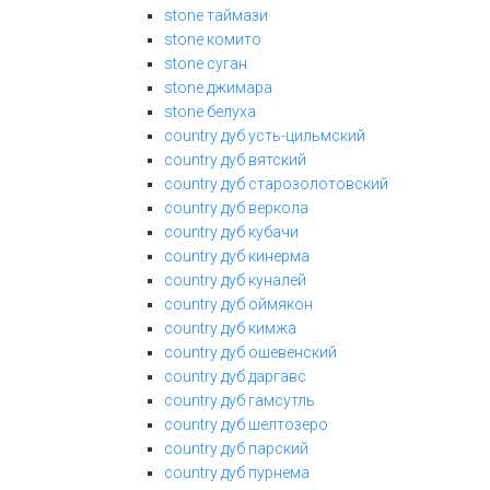
stone таймази
stone комито
stone суган
stone джимара
stone белуха
country дуб усть-цильмский
country дуб вятский
country дуб старозолотовский
country дуб веркола
country дуб кубачи
country дуб кинерма
country дуб куналей
country дуб оймякон
country дуб кимжа
country дуб ошевенский
country дуб даргавс
country дуб гамсутль
country дуб шелтозеро
country дуб парский
country дуб пурнема