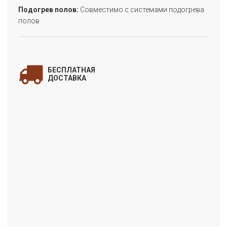
Подогрев полов:
Совместимо с системами подогрева
полов
ЗАПОЛНИТЕ ФОРМУ
и мы свяжемся с Вами
БЕСПЛАТНАЯ
для уточнения деталей заказа!
ДОСТАВКА
«ДУБ ШЕРМАН СЕРЫЙ»
(коллекция CLASSIC 8-33 AQUA+)
Цена:
Артикул:
EPL185
Производитель:
Egger