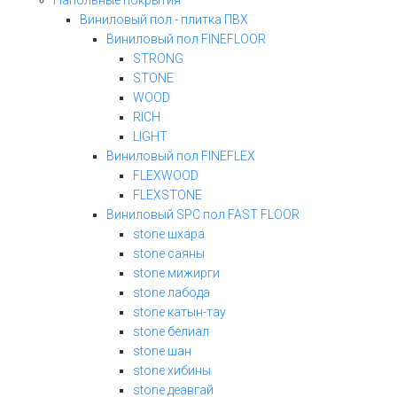
Напольные покрытия
Виниловый пол - плитка ПВХ
Виниловый пол FINEFLOOR
STRONG
STONE
WOOD
RICH
LIGHT
Виниловый пол FINEFLEX
FLEXWOOD
FLEXSTONE
Виниловый SPC пол FAST FLOOR
stone шхара
stone саяны
stone мижирги
stone лабода
stone катын-тау
stone белиал
stone шан
stone хибины
stone деавгай