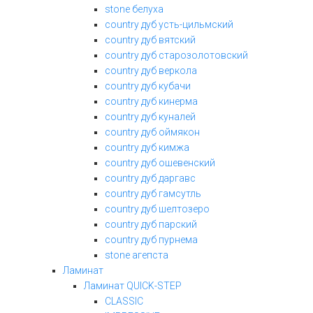
stone белуха
country дуб усть-цильмский
country дуб вятский
country дуб старозолотовский
country дуб веркола
country дуб кубачи
country дуб кинерма
country дуб куналей
country дуб оймякон
country дуб кимжа
country дуб ошевенский
country дуб даргавс
country дуб гамсутль
country дуб шелтозеро
country дуб парский
country дуб пурнема
stone агепста
Ламинат
Ламинат QUICK-STEP
CLASSIC