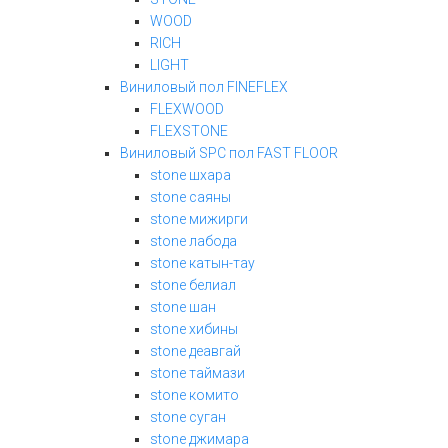
WOOD
RICH
LIGHT
Виниловый пол FINEFLEX
FLEXWOOD
FLEXSTONE
Виниловый SPC пол FAST FLOOR
stone шхара
stone саяны
stone мижирги
stone лабода
stone катын-тау
stone белиал
stone шан
stone хибины
stone деавгай
stone таймази
stone комито
stone суган
stone джимара