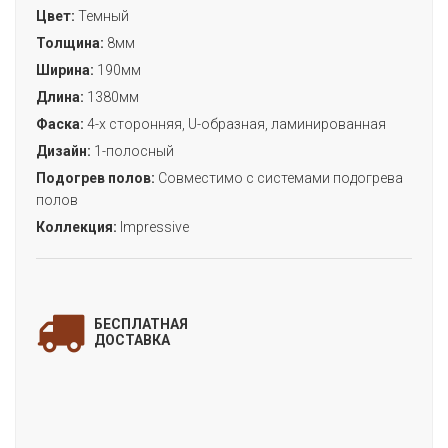
Цвет:
Темный
Толщина:
8мм
Ширина:
190мм
Длина:
1380мм
Фаска:
4-х сторонняя, U-образная, ламинированная
Дизайн:
1-полосный
Подогрев полов:
Совместимо с системами подогрева
полов
Коллекция:
Impressive
ЗАПОЛНИТЕ ФОРМУ
и мы свяжемся с Вами
БЕСПЛАТНАЯ
для уточнения деталей заказа!
ДОСТАВКА
«ДУБ БОРДО»
(коллекция IMPRESSIVE)
Цена:
Артикул:
IM1995