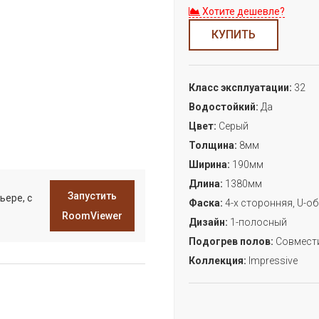
Хотите дешевле?
КУПИТЬ
Класс эксплуатации:
32
Водостойкий:
Да
Цвет:
Серый
Толщина:
8мм
Ширина:
190мм
Длина:
1380мм
Запустить
ьере, с
Фаска:
4-х сторонняя, U-о
RoomViewer
Дизайн:
1-полосный
Подогрев полов:
Совмест
Коллекция:
Impressive
З