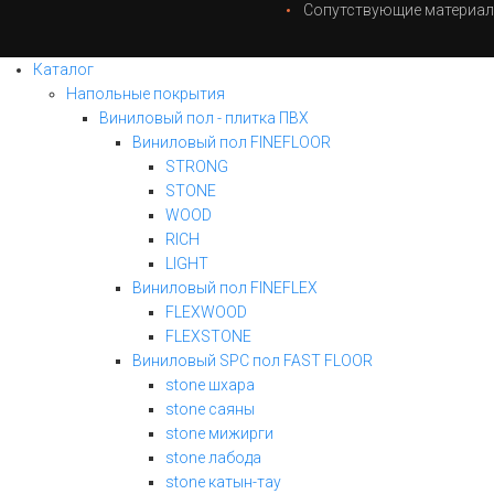
Сопутствующие материа
Каталог
Напольные покрытия
Виниловый пол - плитка ПВХ
Виниловый пол FINEFLOOR
STRONG
STONE
WOOD
RICH
LIGHT
Виниловый пол FINEFLEX
FLEXWOOD
FLEXSTONE
Виниловый SPC пол FAST FLOOR
stone шхара
stone саяны
stone мижирги
stone лабода
stone катын-тау