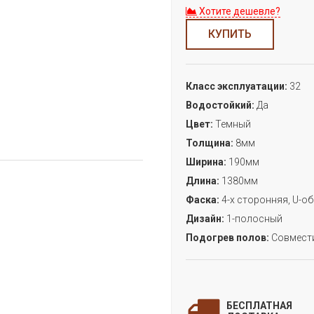
Хотите дешевле?
КУПИТЬ
Класс эксплуатации:
32
Водостойкий:
Да
Цвет:
Темный
Толщина:
8мм
Ширина:
190мм
Длина:
1380мм
Фаска:
4-х сторонняя, U-о
Дизайн:
1-полосный
Подогрев полов:
Совмест
З
БЕСПЛАТНАЯ