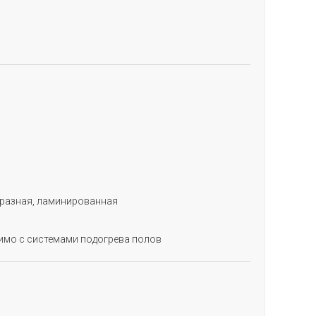
бразная, ламинированная
имо с системами подогрева полов
АПОЛНИТЕ ФОРМУ
и мы свяжемся с Вами