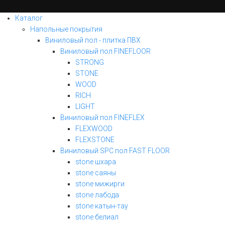
Каталог
Напольные покрытия
Виниловый пол - плитка ПВХ
Виниловый пол FINEFLOOR
STRONG
STONE
WOOD
RICH
LIGHT
Виниловый пол FINEFLEX
FLEXWOOD
FLEXSTONE
Виниловый SPC пол FAST FLOOR
stone шхара
stone саяны
stone мижирги
stone лабода
stone катын-тау
stone белиал