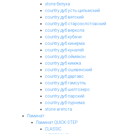
stone белуха
country дуб усть-цильмский
country дуб вятский
country дуб старозолотовский
country дуб веркола
country дуб кубачи
country дуб кинерма
country дуб куналей
country дуб оймякон
country дуб кимжа
country дуб ошевенский
country дуб даргавс
country дуб гамсутль
country дуб шелтозеро
country дуб парский
country дуб пурнема
stone агепста
Ламинат
Ламинат QUICK-STEP
CLASSIC