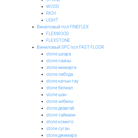
WOOD
RICH
LIGHT
Виниловый пол FINEFLEX
FLEXWOOD
FLEXSTONE
Виниловый SPC пол FAST FLOOR
stone шхара
stone саяны
stone мижирги
stone лабода
stone катын-тау
stone белиал
stone шан
stone хибины
stone деавгай
stone таймази
stone комито
stone суган
stone джимара