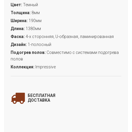
Цвет:
Темный
Толщина:
8мм
Ширина:
190мм
Длина:
1380мм
Фаска:
4-х сторонняя, U-образная, ламинированная
Дизайн:
1-полосный
Подогрев полов:
Совместимо с системами подогрева
полов
Коллекция:
Impressive
ЗАПОЛНИТЕ ФОРМУ
и мы свяжемся с Вами
БЕСПЛАТНАЯ
для уточнения деталей заказа!
ДОСТАВКА
«ДУБ КОРИЧНЕВЫЙ»
(коллекция IMPRESSIVE)
Цена:
Артикул:
IM1849