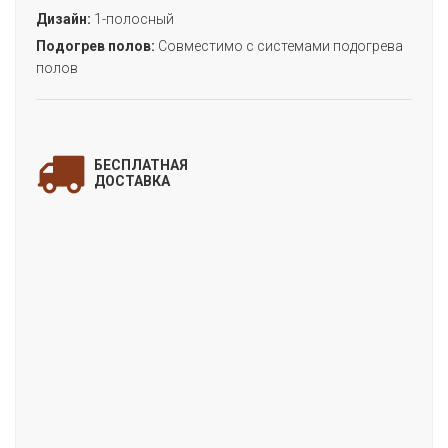
Дизайн:
1-полосный
Подогрев полов:
Совместимо с системами подогрева
полов
ЗАПОЛНИТЕ ФОРМУ
и мы свяжемся с Вами
БЕСПЛАТНАЯ
для уточнения деталей заказа!
ДОСТАВКА
«ДУБ ЗИМНИЙ»
(коллекция IMPRESSIVE)
Цена:
Артикул:
IM8465
Производитель:
QUICK-STEP