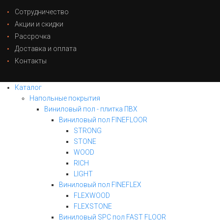
Сотрудничество
Акции и скидки
Рассрочка
Доставка и оплата
Контакты
Каталог
Напольные покрытия
Виниловый пол - плитка ПВХ
Виниловый пол FINEFLOOR
STRONG
STONE
WOOD
RICH
LIGHT
Виниловый пол FINEFLEX
FLEXWOOD
FLEXSTONE
Виниловый SPC пол FAST FLOOR