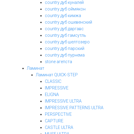
country дуб куналей
country дуб оймякон
country дуб кимжа
country дуб ошевенский
country дуб даргавс
country дуб гамсутль
country дуб шелтозеро
country дуб парский
country дуб пурнема
stone агепста
Ламинат
Ламинат QUICK-STEP
CLASSIC
IMPRESSIVE
ELIGNA
IMPRESSIVE ULTRA
IMPRESSIVE PATTERNS ULTRA
PERSPECTIVE
CAPTURE
CASTLE ULTRA