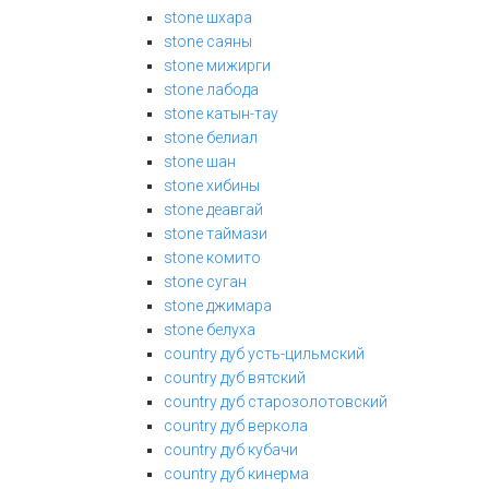
stone шхара
stone саяны
stone мижирги
stone лабода
stone катын-тау
stone белиал
stone шан
stone хибины
stone деавгай
stone таймази
stone комито
stone суган
stone джимара
stone белуха
country дуб усть-цильмский
country дуб вятский
country дуб старозолотовский
country дуб веркола
country дуб кубачи
country дуб кинерма