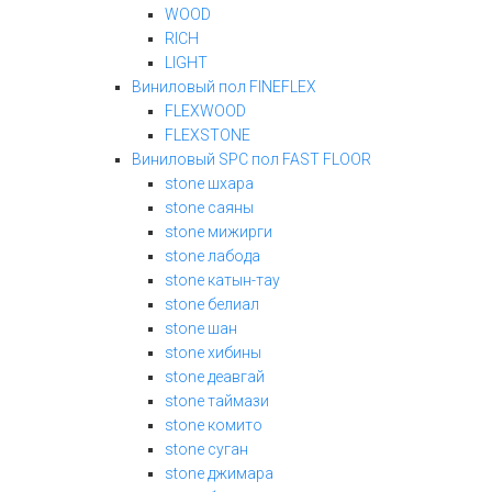
WOOD
RICH
LIGHT
Виниловый пол FINEFLEX
FLEXWOOD
FLEXSTONE
Виниловый SPC пол FAST FLOOR
stone шхара
stone саяны
stone мижирги
stone лабода
stone катын-тау
stone белиал
stone шан
stone хибины
stone деавгай
stone таймази
stone комито
stone суган
stone джимара