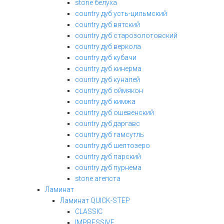
stone белуха
country дуб усть-цильмский
country дуб вятский
country дуб старозолотовский
country дуб веркола
country дуб кубачи
country дуб кинерма
country дуб куналей
country дуб оймякон
country дуб кимжа
country дуб ошевенский
country дуб даргавс
country дуб гамсутль
country дуб шелтозеро
country дуб парский
country дуб пурнема
stone агепста
Ламинат
Ламинат QUICK-STEP
CLASSIC
IMPRESSIVE