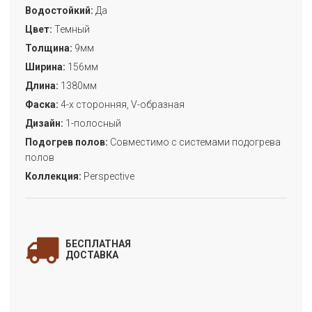
Водостойкий:
Да
Цвет:
Темный
Толщина:
9мм
Ширина:
156мм
Длина:
1380мм
Фаска:
4-х сторонняя, V-образная
Дизайн:
1-полосный
Подогрев полов:
Совместимо с системами подогрева
полов
Коллекция:
Perspective
ЗАПОЛНИТЕ ФОРМУ
и мы свяжемся с Вами
БЕСПЛАТНАЯ
для уточнения деталей заказа!
ДОСТАВКА
«ДОСКА ОРЕХОВАЯ ПРОМАСЛЕННАЯ»
(коллекция PERSPECTIVE)
Цена: