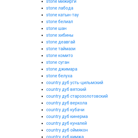
stone мижирги
stone лабода
stone катын-тау
stone белиал
stone шан
stone хибины
stone деавгай
stone таймази
stone комито
stone суган
stone джимара
stone белуха
country дуб усть-цильмский
country дуб вятский
country дуб старозолотовский
country дуб веркола
country дуб кубачи
country дуб кинерма
country дуб куналей
country дуб оймякон
country дуб кимжа