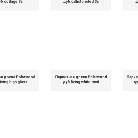
б cottage 3s
дуб callisto oiled 3s
д
ая доска Polarwood
Паркетная доска Polarwood
Парке
iving high gloss
дуб living white matt
ду