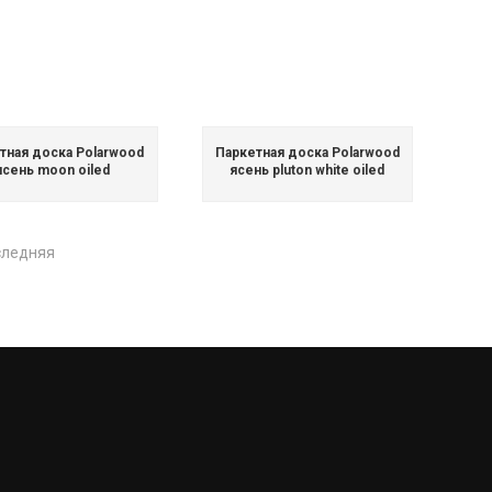
тная доска Polarwood
Паркетная доска Polarwood
ясень moon oiled
ясень pluton white oiled
следняя