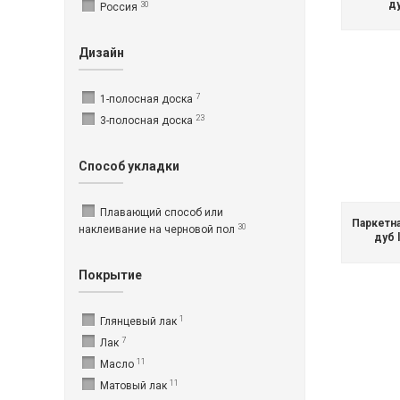
ду
30
Россия
Дизайн
7
1-полосная доска
23
3-полосная доска
Способ укладки
Плавающий способ или
Паркетн
30
наклеивание на черновой пол
дуб l
Покрытие
1
Глянцевый лак
7
Лак
11
Масло
11
Матовый лак