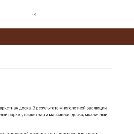
паркетная доска. В результате многолетней эволюции
чный паркет, паркетная и массивная доска, мозаичный
 экзотических), использовать инженерные доски