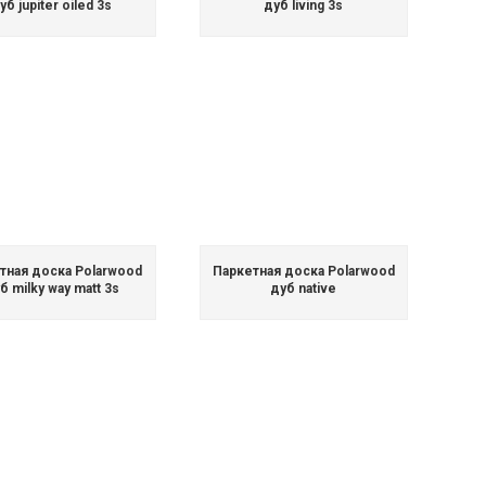
уб jupiter oiled 3s
дуб living 3s
тная доска Polarwood
Паркетная доска Polarwood
б milky way matt 3s
дуб native