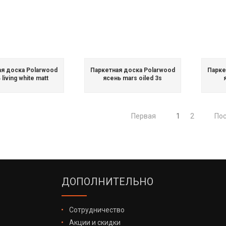
ая доска Polarwood
Паркетная доска Polarwood
Парке
living white matt
ясень mars oiled 3s
Первая
1
2
По
ДОПОЛНИТЕЛЬНО
Сотрудничество
Акции и скидки