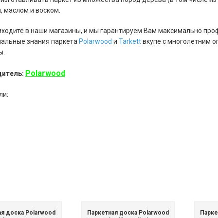
, маслом и воском.
риходите в наши магазины, и мы гарантируем Вам максимально пр
нальные знания паркета
Polarwood
и
Tarkett
вкупе с многолетним 
ы.
Polarwood
дитель
ли:
ая доска Polarwood
Паркетная доска Polarwood
Парке