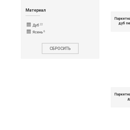
Материал
Паркетн
дуб ne
22
Дуб
8
Ясень
СБРОСИТЬ
Паркетн
д