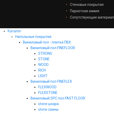
Стеновые покрытия
Паркетная химия
Сопутствующие материа
Каталог
Напольные покрытия
Виниловый пол - плитка ПВХ
Виниловый пол FINEFLOOR
STRONG
STONE
WOOD
RICH
LIGHT
Виниловый пол FINEFLEX
FLEXWOOD
FLEXSTONE
Виниловый SPC пол FAST FLOOR
stone шхара
stone саяны