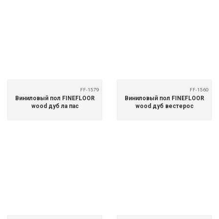
FF-1579
FF-1560
Виниловый пол FINEFLOOR
Виниловый пол FINEFLOOR
wood дуб ла пас
wood дуб вестерос