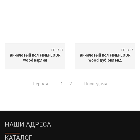
FF-1507
FF-1485
Виниловый пол FINEFLOOR
Виниловый пол FINEFLOOR
wood карлин
wood дуб окленд
Первая
1
2
Последняя
НАШИ АДРЕСА
КАТАЛОГ