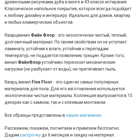
древесными рисунками дуба и венге в 43 классе истирания.
Классическое напольное покрытие, которое всегда подойдет
к любому дизайну и интерьеру. Идеально для домов, квартир
и любых коммерческих объектов.
Кварцвинил
Файн Флор
- это экологически чистый, теплый,
долговечный материал. По своим свойствам он не уступает
ламинату, устойчив к влаге, устойчив к перепадам
температур, не поддается появлению трещин. Кроме того,
винил
ФайнФлор
устойчиво переносит механические
нагрузки (не разбухает от воды), не притягивает пыль.
Кварц винил
Fine Floor
- это один из самых популярных
материалов для пола. Для его изготовления используется
экологически чистые материалы. Коллекция выпускается в 15
декорах как с замком, так и с клеевым монтажом.
Все образцы представлены в
наших магазинах
.
Расскажем, покажем, посчитаем и привезем бесплатно.
Дадим
рассрочку
до 6 месяцев и скидку на материал.