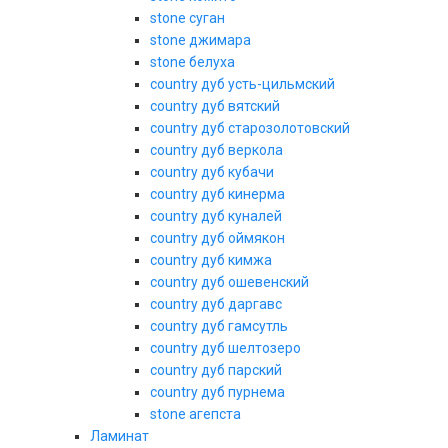
stone суган
stone джимара
stone белуха
country дуб усть-цильмский
country дуб вятский
country дуб старозолотовский
country дуб веркола
country дуб кубачи
country дуб кинерма
country дуб куналей
country дуб оймякон
country дуб кимжа
country дуб ошевенский
country дуб даргавс
country дуб гамсутль
country дуб шелтозеро
country дуб парский
country дуб пурнема
stone агепста
Ламинат