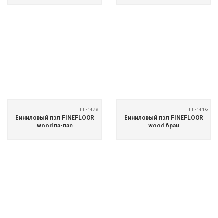
FF-1479
FF-1416
Виниловый пол FINEFLOOR
Виниловый пол FINEFLOOR
wood ла-пас
wood бран