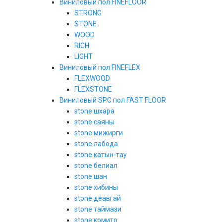
Виниловый пол FINEFLOOR
STRONG
STONE
WOOD
RICH
LIGHT
Виниловый пол FINEFLEX
FLEXWOOD
FLEXSTONE
Виниловый SPC пол FAST FLOOR
stone шхара
stone саяны
stone мижирги
stone лабода
stone катын-тау
stone белиал
stone шан
stone хибины
stone деавгай
stone таймази
stone комито