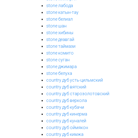
stone лабода
stone катын-тау
stone белиал
stone шан
stone хибины
stone деавгай
stone таймази
stone комито
stone суган
stone джимара
stone белуха
country дуб усть-цильмский
country дуб вятский
country дуб старозолотовский
country дуб веркола
country дуб кубачи
country дуб кинерма
country дуб куналей
country дуб оймякон
country дуб кимжа