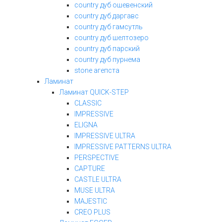
country дуб ошевенский
country дуб даргавс
country дуб гамсутль
country дуб шелтозеро
country дуб парский
country дуб пурнема
stone агепста
Ламинат
Ламинат QUICK-STEP
CLASSIC
IMPRESSIVE
ELIGNA
IMPRESSIVE ULTRA
IMPRESSIVE PATTERNS ULTRA
PERSPECTIVE
CAPTURE
CASTLE ULTRA
MUSE ULTRA
MAJESTIC
CREO PLUS