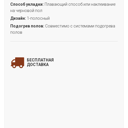
Способ укладки:
Плавающий способ или наклеивание
на черновой пол
Дизайн:
1-полосный
Подогрев полов:
Совместимо с системами подогрева
полов
ЗАПОЛНИТЕ ФОРМУ
и мы свяжемся с Вами
БЕСПЛАТНАЯ
для уточнения деталей заказа!
ДОСТАВКА
«LIGHT ДУБ БОРДА»
(коллекция LIGHT)
Цена:
Артикул:
FF-1333
Производитель:
FineFloor