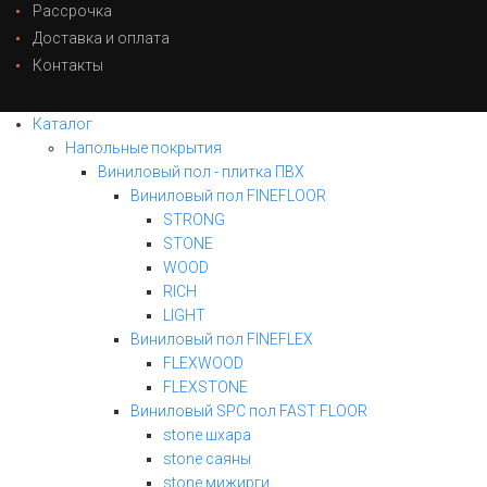
Рассрочка
Доставка и оплата
Контакты
Каталог
Напольные покрытия
Виниловый пол - плитка ПВХ
Виниловый пол FINEFLOOR
STRONG
STONE
WOOD
RICH
LIGHT
Виниловый пол FINEFLEX
FLEXWOOD
FLEXSTONE
Виниловый SPC пол FAST FLOOR
stone шхара
stone саяны
stone мижирги