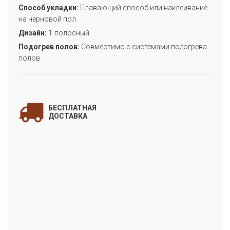
Способ укладки:
Плавающий способ или наклеивание
на черновой пол
Дизайн:
1-полосный
Подогрев полов:
Совместимо с системами подогрева
полов
ЗАПОЛНИТЕ ФОРМУ
и мы свяжемся с Вами
БЕСПЛАТНАЯ
для уточнения деталей заказа!
ДОСТАВКА
«LIGHT ДУБ БРАГА»
(коллекция LIGHT)
Цена:
Артикул:
FF-1335
Производитель:
FineFloor