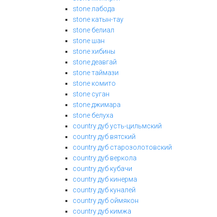
stone лабода
stone катын-тау
stone белиал
stone шан
stone хибины
stone деавгай
stone таймази
stone комито
stone суган
stone джимара
stone белуха
country дуб усть-цильмский
country дуб вятский
country дуб старозолотовский
country дуб веркола
country дуб кубачи
country дуб кинерма
country дуб куналей
country дуб оймякон
country дуб кимжа