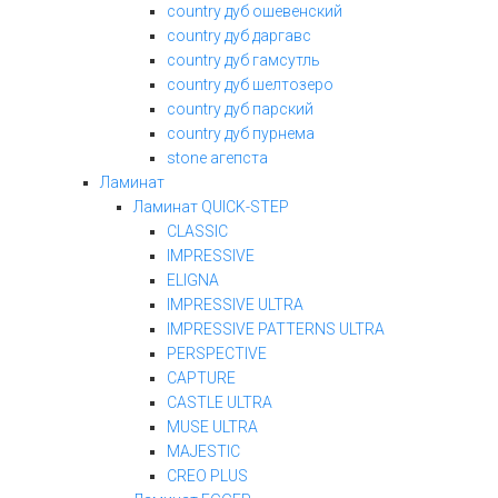
country дуб ошевенский
country дуб даргавс
country дуб гамсутль
country дуб шелтозеро
country дуб парский
country дуб пурнема
stone агепста
Ламинат
Ламинат QUICK-STEP
CLASSIC
IMPRESSIVE
ELIGNA
IMPRESSIVE ULTRA
IMPRESSIVE PATTERNS ULTRA
PERSPECTIVE
CAPTURE
CASTLE ULTRA
MUSE ULTRA
MAJESTIC
CREO PLUS