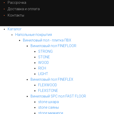
Рассрочка
Доставка и оплата
Контакты
Каталог
Напольные покрытия
Виниловый пол - плитка ПВХ
Виниловый пол FINEFLOOR
STRONG
STONE
WOOD
RICH
LIGHT
Виниловый пол FINEFLEX
FLEXWOOD
FLEXSTONE
Виниловый SPC пол FAST FLOOR
stone шхара
stone саяны
stone мижирги