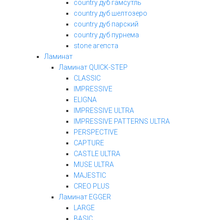
country дуб гамсутль
country дуб шелтозеро
country дуб парский
country дуб пурнема
stone агепста
Ламинат
Ламинат QUICK-STEP
CLASSIC
IMPRESSIVE
ELIGNA
IMPRESSIVE ULTRA
IMPRESSIVE PATTERNS ULTRA
PERSPECTIVE
CAPTURE
CASTLE ULTRA
MUSE ULTRA
MAJESTIC
CREO PLUS
Ламинат EGGER
LARGE
BASIC