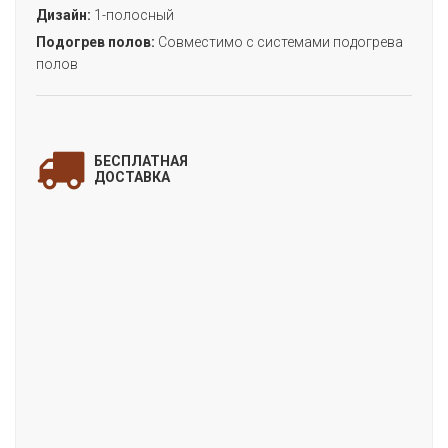
Дизайн:
1-полосный
Подогрев полов:
Совместимо с системами подогрева
полов
ЗАПОЛНИТЕ ФОРМУ
и мы свяжемся с Вами
БЕСПЛАТНАЯ
для уточнения деталей заказа!
ДОСТАВКА
«RICH МАЛЕ»
(коллекция RICH)
Цена:
Артикул:
FF-2069
Производитель:
FineFloor