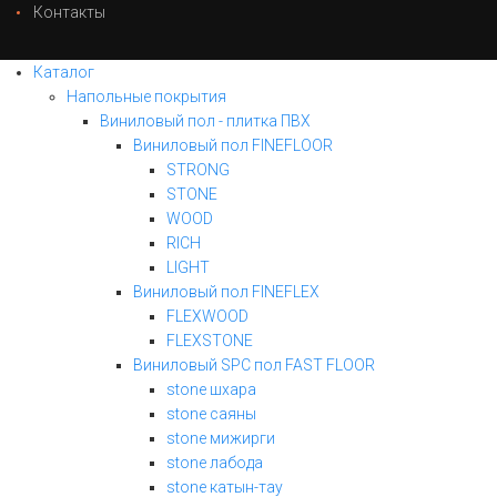
Контакты
Каталог
Напольные покрытия
Виниловый пол - плитка ПВХ
Виниловый пол FINEFLOOR
STRONG
STONE
WOOD
RICH
LIGHT
Виниловый пол FINEFLEX
FLEXWOOD
FLEXSTONE
Виниловый SPC пол FAST FLOOR
stone шхара
stone саяны
stone мижирги
stone лабода
stone катын-тау