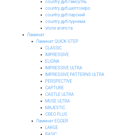
country дуб гамсутль
country дуб шелтозеро
country дуб парский
country дуб пурнема
stone агепста
Ламинат
Ламинат QUICK-STEP
CLASSIC
IMPRESSIVE
ELIGNA
IMPRESSIVE ULTRA
IMPRESSIVE PATTERNS ULTRA
PERSPECTIVE
CAPTURE
CASTLE ULTRA
MUSE ULTRA
MAJESTIC
CREO PLUS
Ламинат EGGER
LARGE
BASIC