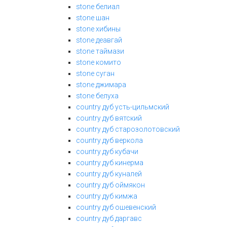
stone белиал
stone шан
stone хибины
stone деавгай
stone таймази
stone комито
stone суган
stone джимара
stone белуха
country дуб усть-цильмский
country дуб вятский
country дуб старозолотовский
country дуб веркола
country дуб кубачи
country дуб кинерма
country дуб куналей
country дуб оймякон
country дуб кимжа
country дуб ошевенский
country дуб даргавс