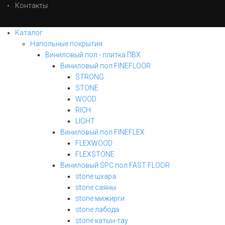
Контакты
Каталог
Напольные покрытия
Виниловый пол - плитка ПВХ
Виниловый пол FINEFLOOR
STRONG
STONE
WOOD
RICH
LIGHT
Виниловый пол FINEFLEX
FLEXWOOD
FLEXSTONE
Виниловый SPC пол FAST FLOOR
stone шхара
stone саяны
stone мижирги
stone лабода
stone катын-тау