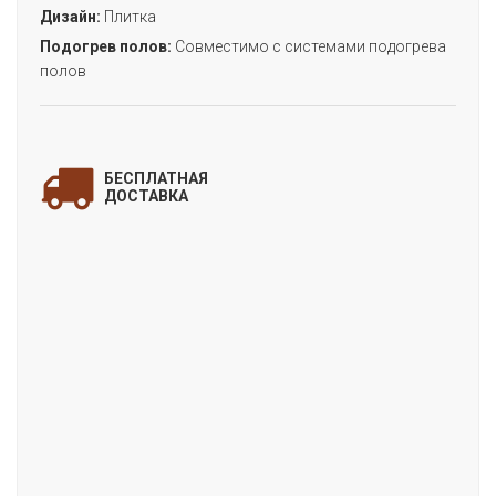
Дизайн:
Плитка
Подогрев полов:
Совместимо с системами подогрева
полов
ЗАПОЛНИТЕ ФОРМУ
и мы свяжемся с Вами
БЕСПЛАТНАЯ
для уточнения деталей заказа!
ДОСТАВКА
«STONE ДЮРАНГО»
(коллекция STONE)
Цена:
Артикул:
FF-1445
Производитель:
FineFloor