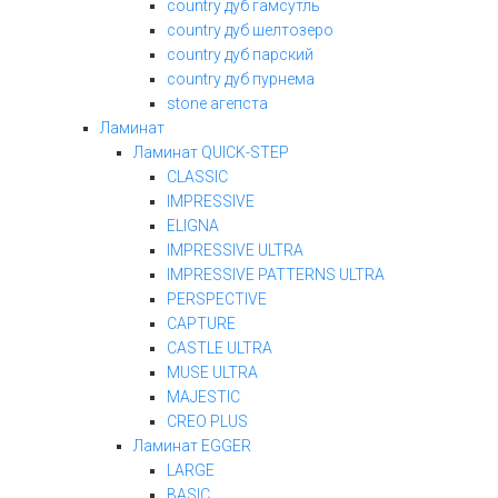
country дуб гамсутль
country дуб шелтозеро
country дуб парский
country дуб пурнема
stone агепста
Ламинат
Ламинат QUICK-STEP
CLASSIC
IMPRESSIVE
ELIGNA
IMPRESSIVE ULTRA
IMPRESSIVE PATTERNS ULTRA
PERSPECTIVE
CAPTURE
CASTLE ULTRA
MUSE ULTRA
MAJESTIC
CREO PLUS
Ламинат EGGER
LARGE
BASIC