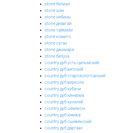
stone белиал
stone шан
stone хибины
stone деавгай
stone таймази
stone комито
stone суган
stone джимара
stone белуха
country дуб усть-цильмский
country дуб вятский
country дуб старозолотовский
country дуб веркола
country дуб кубачи
country дуб кинерма
country дуб куналей
country дуб оймякон
country дуб кимжа
country дуб ошевенский
country дуб даргавс