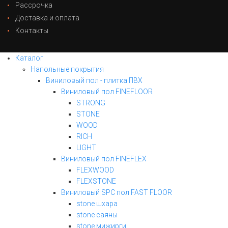
Рассрочка
Доставка и оплата
Контакты
Каталог
Напольные покрытия
Виниловый пол - плитка ПВХ
Виниловый пол FINEFLOOR
STRONG
STONE
WOOD
RICH
LIGHT
Виниловый пол FINEFLEX
FLEXWOOD
FLEXSTONE
Виниловый SPC пол FAST FLOOR
stone шхара
stone саяны
stone мижирги