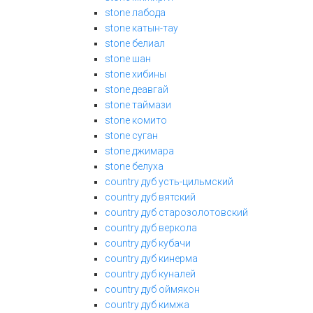
stone лабода
stone катын-тау
stone белиал
stone шан
stone хибины
stone деавгай
stone таймази
stone комито
stone суган
stone джимара
stone белуха
country дуб усть-цильмский
country дуб вятский
country дуб старозолотовский
country дуб веркола
country дуб кубачи
country дуб кинерма
country дуб куналей
country дуб оймякон
country дуб кимжа