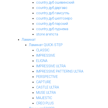
country дуб ошевенский
country дуб даргавс
country дуб гамсутль
country дуб шелтозеро
country дуб парский
country дуб пурнема
stone агепста
Ламинат
Ламинат QUICK-STEP
CLASSIC
IMPRESSIVE
ELIGNA
IMPRESSIVE ULTRA
IMPRESSIVE PATTERNS ULTRA
PERSPECTIVE
CAPTURE
CASTLE ULTRA
MUSE ULTRA
MAJESTIC
CREO PLUS