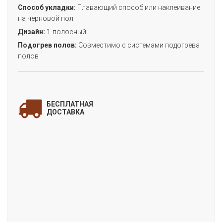
Способ укладки:
Плавающий способ или наклеивание
на черновой пол
Дизайн:
1-полосный
Подогрев полов:
Совместимо с системами подогрева
полов
ЗАПОЛНИТЕ ФОРМУ
и мы свяжемся с Вами
БЕСПЛАТНАЯ
для уточнения деталей заказа!
ДОСТАВКА
«STRONG ДУБ ЭКЛИПС»
(коллекция STRONG)
Цена:
Артикул:
FF-1252
Производитель:
FineFloor