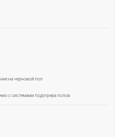
ние на черновой пол
имо с системами подогрева полов
АПОЛНИТЕ ФОРМУ
и мы свяжемся с Вами
я уточнения деталей заказа!