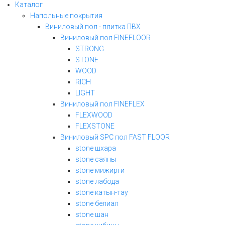
Каталог
Напольные покрытия
Виниловый пол - плитка ПВХ
Виниловый пол FINEFLOOR
STRONG
STONE
WOOD
RICH
LIGHT
Виниловый пол FINEFLEX
FLEXWOOD
FLEXSTONE
Виниловый SPC пол FAST FLOOR
stone шхара
stone саяны
stone мижирги
stone лабода
stone катын-тау
stone белиал
stone шан