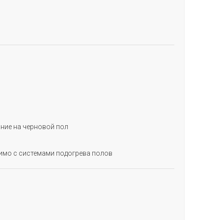
ние на черновой пол
имо с системами подогрева полов
АПОЛНИТЕ ФОРМУ
и мы свяжемся с Вами
я уточнения деталей заказа!