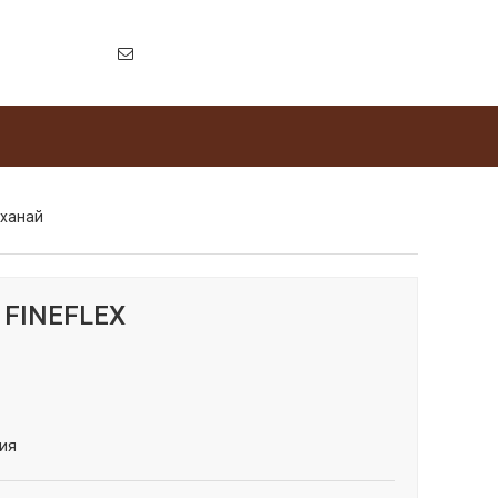
лханай
 FINEFLEX
ия