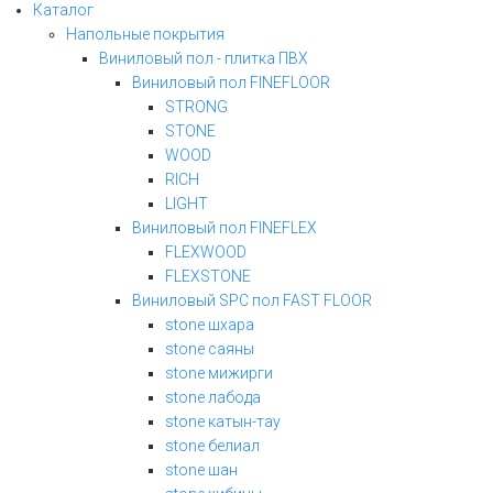
Каталог
Напольные покрытия
Виниловый пол - плитка ПВХ
Виниловый пол FINEFLOOR
STRONG
STONE
WOOD
RICH
LIGHT
Виниловый пол FINEFLEX
FLEXWOOD
FLEXSTONE
Виниловый SPC пол FAST FLOOR
stone шхара
stone саяны
stone мижирги
stone лабода
stone катын-тау
stone белиал
stone шан