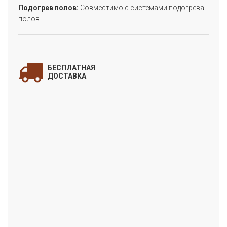
Подогрев полов:
Совместимо с системами подогрева
полов
ЗАПОЛНИТЕ ФОРМУ
и мы свяжемся с Вами
БЕСПЛАТНАЯ
для уточнения деталей заказа!
ДОСТАВКА
«ДУБ САРПИН»
(Виниловый пол FINEFLEX)
Цена:
Артикул:
FX-110
Производитель:
Fine Flex