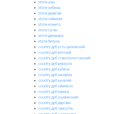
stone шан
stone хибины
stone деавгай
stone таймази
stone комито
stone суган
stone джимара
stone белуха
country дуб усть-цильмский
country дуб вятский
country дуб старозолотовский
country дуб веркола
country дуб кубачи
country дуб кинерма
country дуб куналей
country дуб оймякон
country дуб кимжа
country дуб ошевенский
country дуб даргавс
country дуб гамсутль