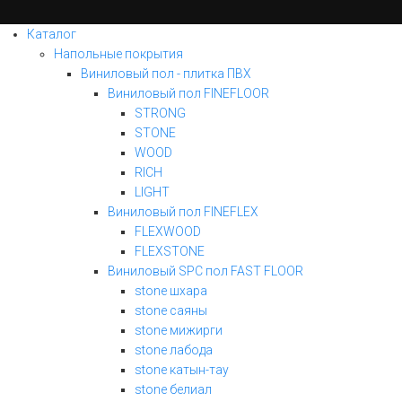
Каталог
Напольные покрытия
Виниловый пол - плитка ПВХ
Виниловый пол FINEFLOOR
STRONG
STONE
WOOD
RICH
LIGHT
Виниловый пол FINEFLEX
FLEXWOOD
FLEXSTONE
Виниловый SPC пол FAST FLOOR
stone шхара
stone саяны
stone мижирги
stone лабода
stone катын-тау
stone белиал