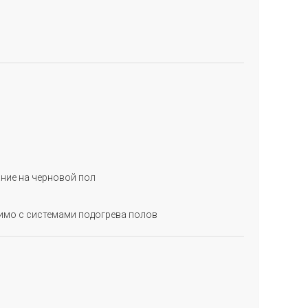
ние на черновой пол
имо с системами подогрева полов
АПОЛНИТЕ ФОРМУ
и мы свяжемся с Вами
я уточнения деталей заказа!