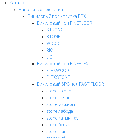
Каталог
Напольные покрытия
Виниловый пол - плитка ПВХ
Виниловый пол FINEFLOOR
STRONG
STONE
WOOD
RICH
LIGHT
Виниловый пол FINEFLEX
FLEXWOOD
FLEXSTONE
Виниловый SPC пол FAST FLOOR
stone шхара
stone саяны
stone мижирги
stone лабода
stone катын-тау
stone белиал
stone шан