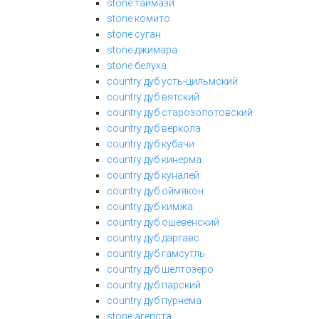
stone таймази
stone комито
stone суган
stone джимара
stone белуха
country дуб усть-цильмский
country дуб вятский
country дуб старозолотовский
country дуб веркола
country дуб кубачи
country дуб кинерма
country дуб куналей
country дуб оймякон
country дуб кимжа
country дуб ошевенский
country дуб даргавс
country дуб гамсутль
country дуб шелтозеро
country дуб парский
country дуб пурнема
stone агепста