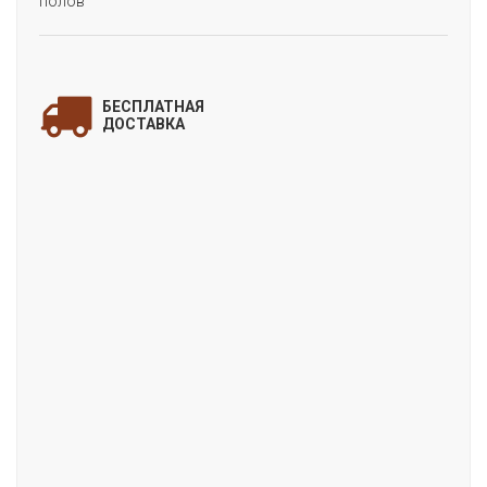
полов
ЗАПОЛНИТЕ ФОРМУ
и мы свяжемся с Вами
БЕСПЛАТНАЯ
для уточнения деталей заказа!
ДОСТАВКА
«ARRIBA ГРАНИТ ТЕМНЫЙ»
(Виниловый SPC пол ALTA STEP)
Цена:
Артикул:
SPC9903
Производитель:
Alta Step