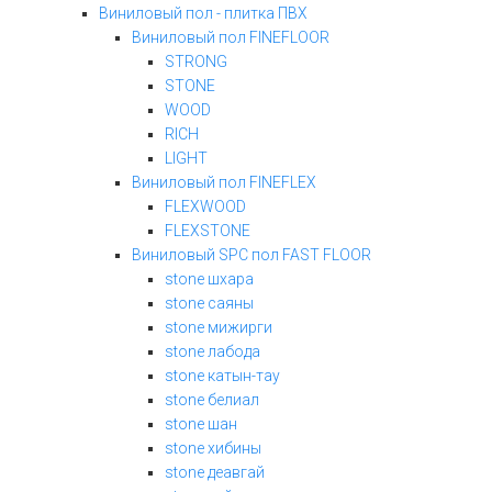
Виниловый пол - плитка ПВХ
Виниловый пол FINEFLOOR
STRONG
STONE
WOOD
RICH
LIGHT
Виниловый пол FINEFLEX
FLEXWOOD
FLEXSTONE
Виниловый SPC пол FAST FLOOR
stone шхара
stone саяны
stone мижирги
stone лабода
stone катын-тау
stone белиал
stone шан
stone хибины
stone деавгай