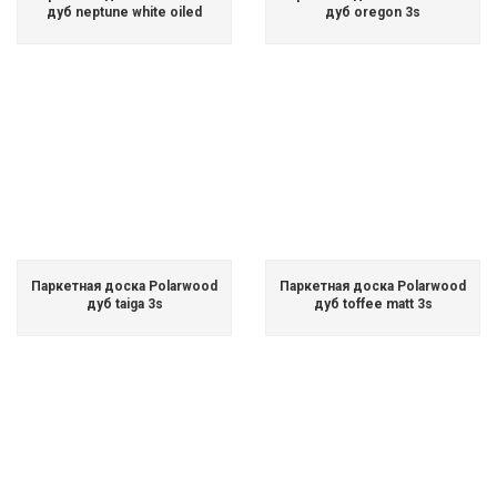
дуб neptune white oiled
дуб oregon 3s
Паркетная доска Polarwood
Паркетная доска Polarwood
дуб taiga 3s
дуб toffee matt 3s