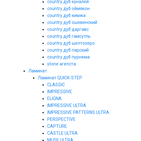
country дуб куналей
country дуб оймякон
country дуб кимжа
country дуб ошевенский
country дуб даргавс
country дуб гамсутль
country дуб шелтозеро
country дуб парский
country дуб пурнема
stone агепста
Ламинат
Ламинат QUICK-STEP
CLASSIC
IMPRESSIVE
ELIGNA
IMPRESSIVE ULTRA
IMPRESSIVE PATTERNS ULTRA
PERSPECTIVE
CAPTURE
CASTLE ULTRA
MUSE ULTRA