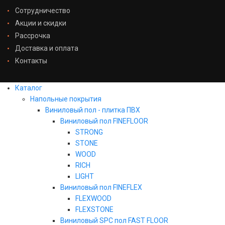
Сотрудничество
Акции и скидки
Рассрочка
Доставка и оплата
Контакты
Каталог
Напольные покрытия
Виниловый пол - плитка ПВХ
Виниловый пол FINEFLOOR
STRONG
STONE
WOOD
RICH
LIGHT
Виниловый пол FINEFLEX
FLEXWOOD
FLEXSTONE
Виниловый SPC пол FAST FLOOR