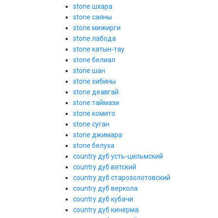
stone шхара
stone саяны
stone мижирги
stone лабода
stone катын-тау
stone белиал
stone шан
stone хибины
stone деавгай
stone таймази
stone комито
stone суган
stone джимара
stone белуха
country дуб усть-цильмский
country дуб вятский
country дуб старозолотовский
country дуб веркола
country дуб кубачи
country дуб кинерма